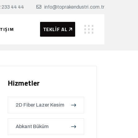
 233 44 44
info@toprakendustri.com.tr
TEKLİF AL
ETIŞIM
Hizmetler
2D Fiber Lazer Kesim
Abkant Büküm